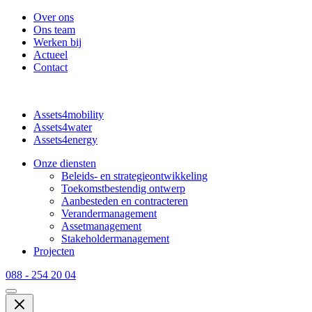
Over ons
Ons team
Werken bij
Actueel
Contact
Assets4mobility
Assets4water
Assets4energy
Onze diensten
Beleids- en strategieontwikkeling
Toekomstbestendig ontwerp
Aanbesteden en contracteren
Verandermanagement
Assetmanagement
Stakeholdermanagement
Projecten
088 - 254 20 04